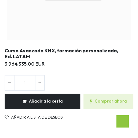
Curso Avanzado KNX, formación personalizada,
Ed. LATAM
3.964.335,00
EUR
Añadir a la cesta
Comprar ahora
Curso Avanzado KNX, formación personalizada, Ed. LATAM
AÑADIR A LISTA DE DESEOS