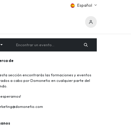
Español
erca de
esta sección encontrarás las formaciones y eventos
vados a cabo por Domonetio en cualquier parte del
ndo.
e esperamos!
rketing@domonetio.com
ganos