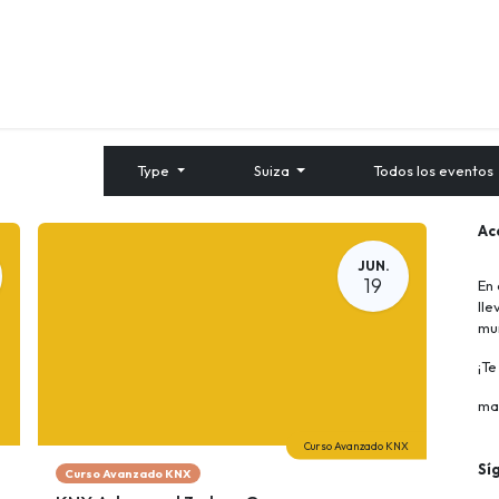
Quienes Somos
Contáctenos
Formación
Type
Suiza
Todos los eventos
Ac
JUN.
19
En 
lle
mu
¡T
ma
Curso Avanzado KNX
Sí
Curso Avanzado KNX