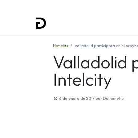
Inicio
Proyectos
Formación
Noticias
Valladolid participará en el proyec
Valladolid 
Intelcity
6 de enero de 2017
por
Domonetio