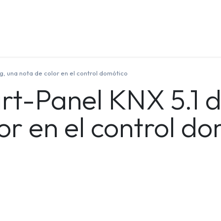
Quienes Somos
Contáctenos
Formación
, una nota de color en el control domótico
t-Panel KNX 5.1 d
or en el control d