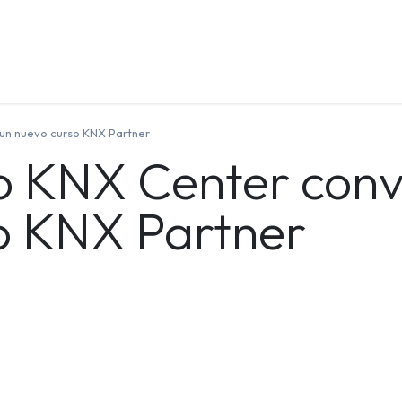
Quienes Somos
Contáctenos
Formación
un nuevo curso KNX Partner
o KNX Center conv
o KNX Partner