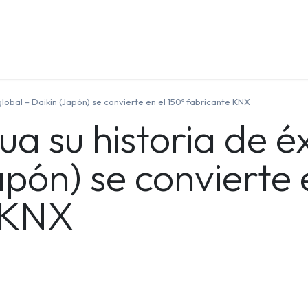
Quienes Somos
Contáctenos
Formación
global – Daikin (Japón) se convierte en el 150º fabricante KNX
a su historia de éx
apón) se convierte 
 KNX