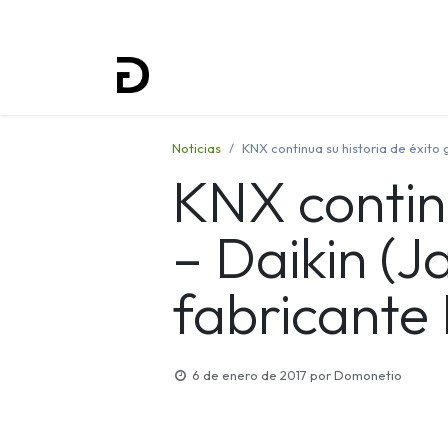
Inicio
Proyectos
Formación
Noticias
KNX continua su historia de éxito 
KNX continu
– Daikin (J
fabricante
6 de enero de 2017
por
Domonetio