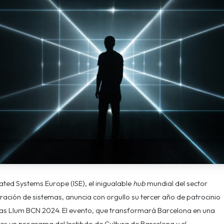
ated Systems Europe (ISE), el inigualable
hub
mundial del sector
gración de sistemas, anuncia con orgullo su tercer año de patrocinio
icas Llum BCN 2024. El evento, que transformará Barcelona en una
 es un programa del Instituto de Cultura de Barcelona y el