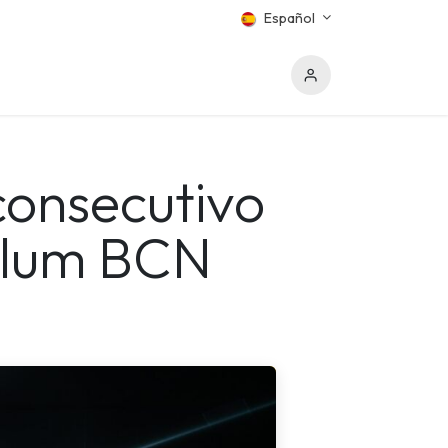
Español
consecutivo
 Llum BCN