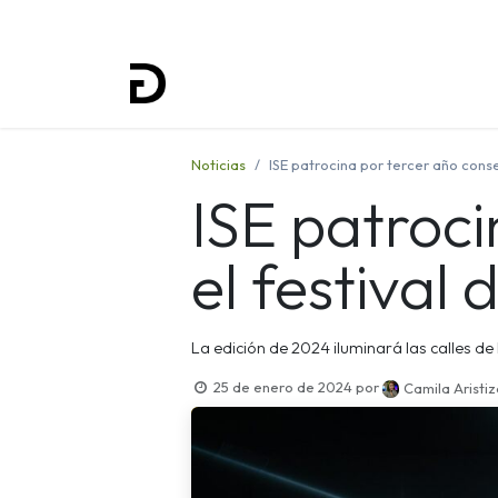
Inicio
Proyectos
Formación
Noticias
ISE patrocina por tercer año conse
ISE patroci
el festival
La edición de 2024 iluminará las calles de
25 de enero de 2024
por
Camila Aristi