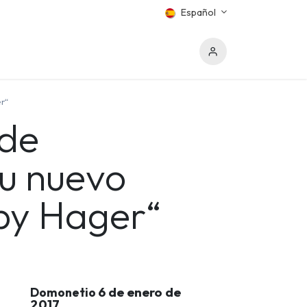
Español
r“
 de
su nuevo
 by Hager“
6 de enero de
Domonetio
2017