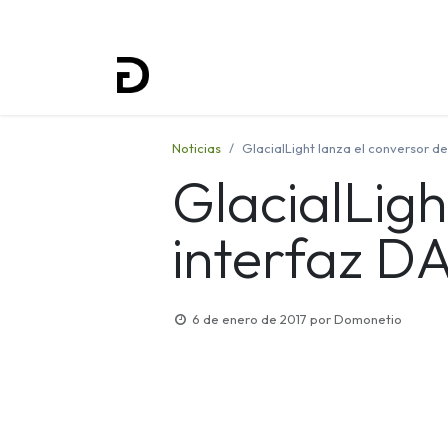
Inicio
Proyectos
Formación
Noticias
GlacialLight lanza el conversor d
GlacialLigh
interfaz D
6 de enero de 2017
por
Domonetio