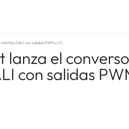
Quienes Somos
Contáctenos
Formación
e interfaz DALI con salidas PWM y CC
t lanza el convers
ALI con salidas P