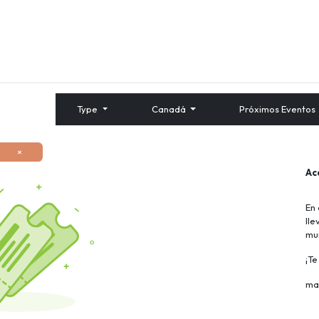
Quienes Somos
Contáctenos
Formación
Type
Canadá
Próximos Eventos
×
Ac
En 
lle
mu
¡T
ma