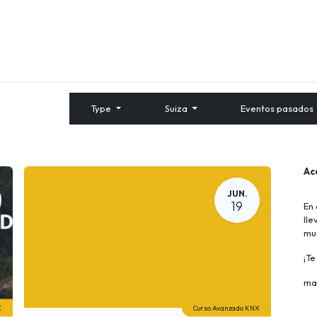
Quienes Somos
Contáctenos
Formación
Type
Suiza
Eventos pasados
Ac
JUN.
19
En 
lle
mu
¡T
ma
X
Curso Avanzado KNX