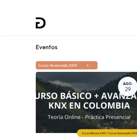
Inicio
Proyectos
Formación
Eventos
Curso Avanzado KNX
×
AGO.
29
Curso Básico KNX + Curso Avanzado KN