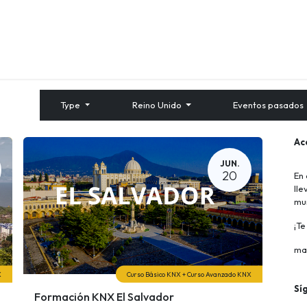
Quienes Somos
Contáctenos
Formación
Type
Reino Unido
Eventos pasados
Ac
JUN.
20
En 
lle
mu
¡T
ma
X
Curso Básico KNX + Curso Avanzado KNX
Sí
Formación KNX El Salvador