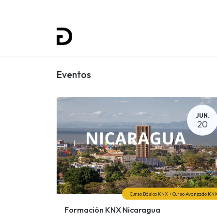
Inicio
Proyectos
Formación
Eventos
JUN.
20
Curso Básico KNX + Curso Avanzado KN
Formación KNX Nicaragua