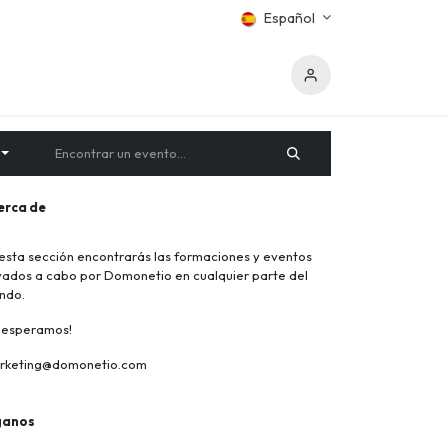
Español
erca de
esta sección encontrarás las formaciones y eventos
vados a cabo por Domonetio en cualquier parte del
ndo.
e esperamos!
rketing@domonetio.com
ganos